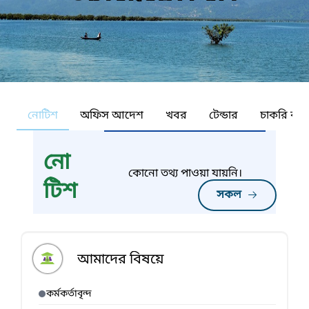
নোটিশ
অফিস আদেশ
খবর
টেন্ডার
চাকরি কর্ন
নো
কোনো তথ্য পাওয়া যায়নি।
টিশ
সকল
আমাদের বিষয়ে
কর্মকর্তাবৃন্দ