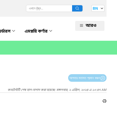
BN
আরও
অর্ডারস
এমপ্লয়ি কর্ণার
আপনার মতামত প্রদান করুন
কনটেন্টটি শেষ হাল-নাগাদ করা হয়েছে: মঙ্গলবার, ২ এপ্রিল, ২০২৪ এ ১০:৪৭ AM