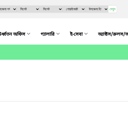
দেখুন
র্ধ্বতন অফিস
গ্যালারি
ই-সেবা
অ্যাক্টস/রুলস/