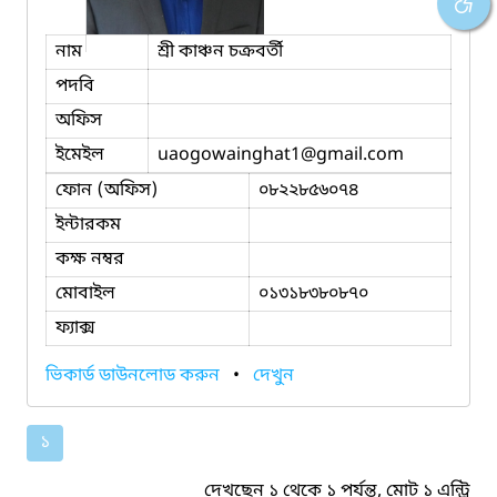
নাম
শ্রী কাঞ্চন চক্রবর্তী
পদবি
অফিস
ইমেইল
uaogowainghat1
@gmail.com
ফোন (অফিস)
০৮২২৮৫৬০৭৪
ইন্টারকম
কক্ষ নম্বর
মোবাইল
০১৩১৮৩৮০৮৭০
ফ্যাক্স
ভিকার্ড ডাউনলোড করুন
•
দেখুন
১
দেখছেন ১ থেকে ১ পর্যন্ত, মোট ১ এন্ট্রি