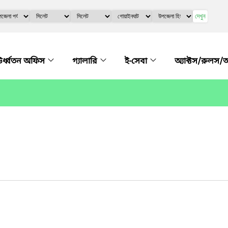
দেখুন
র্ধ্বতন অফিস
গ্যালারি
ই-সেবা
অ্যাক্টস/রুলস/